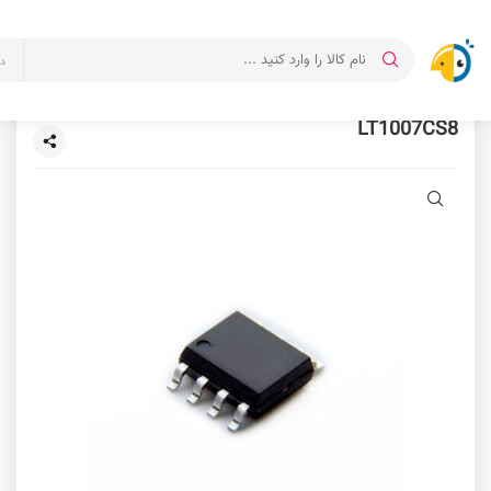
د
LT1007CS8