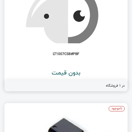
LT1007CS8#PBF
بدون قیمت
در 1 فروشگاه
ناموجود