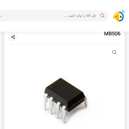
د
MB506