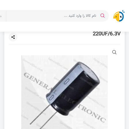
د
220UF/6.3V