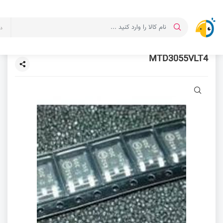
د
MTD3055VLT4