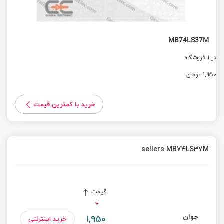
MB74LS37M
در 1 فروشگاه
1,950 تومان
خرید با کمترین قیمت
sellers MB74LS37M
قیمت
جوان
1,950
خرید اینترنتی