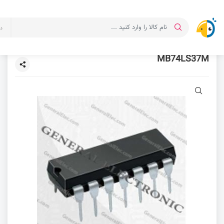
د
MB74LS37M