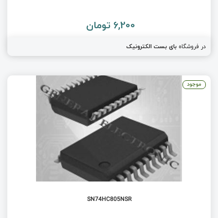
6,200 تومان
در فروشگاه
بای بست الکترونیک
موجود
SN74HC805NSR