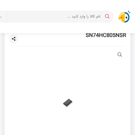
د
SN74HC805NSR