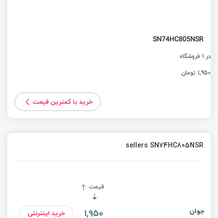
SN74HC805NSR
در 1 فروشگاه
1,950 تومان
خرید با کمترین قیمت
sellers SN74HC805NSR
قیمت
جوان
1,950
خرید اینترنتی