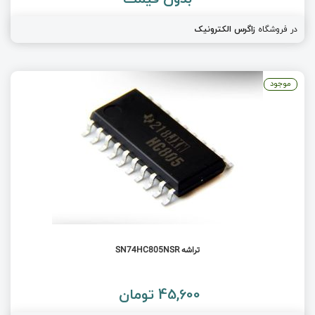
در فروشگاه
زاگرس الکترونیک
موجود
تراشه SN74HC805NSR
45,600 تومان