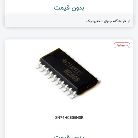
بدون قیمت
در فروشگاه
جنرال الکترونیک
ناموجود
SN74HC805NSR
بدون قیمت