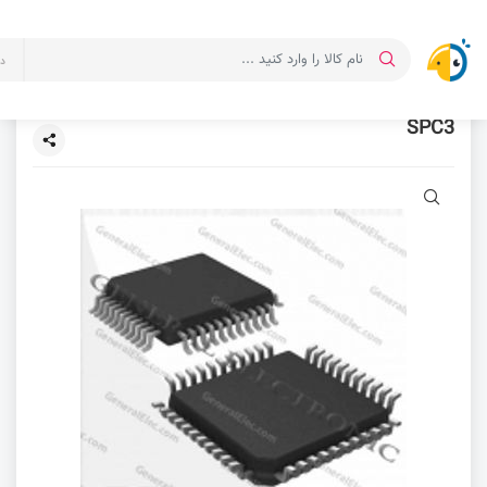
د
SPC3