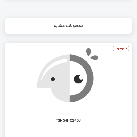
محصولات مشابه
ناموجود
SN54HC245J*