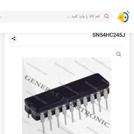
د
SN54HC245J