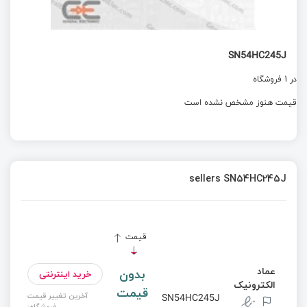
SN54HC245J
در 1 فروشگاه
قیمت هنوز مشخص نشده است
sellers SN54HC245J
قیمت
عماد
بدون
خرید اینترنتی
الکترونیک
قیمت
آخرین تغییر قیمت
SN54HC245J
فروشگاه: