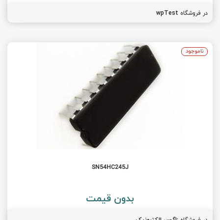
در فروشگاه
wpTest
ناموجود
SN54HC245J
بدون قیمت
در فروشگاه
زاگرس الکترونیک