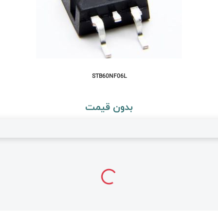
STB60NF06L
بدون قیمت