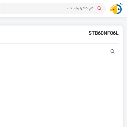
د
STB60NF06L