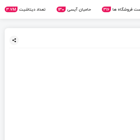
ت فروشگاه ها
316
حامیان آیسی
130
تعداد دیتاشیت
3.7M