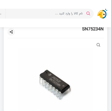
د
SN75234N