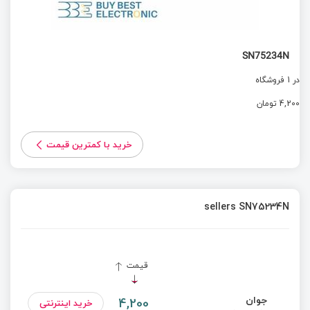
SN75234N
در 1 فروشگاه
4,200 تومان
خرید با کمترین قیمت
sellers SN75234N
قیمت
جوان
4,200
خرید اینترنتی