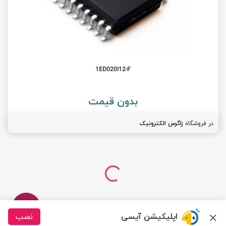
1ED020I12-F
بدون قیمت
در فروشگاه
زاگرس الکترونیک
اپلیکیشن آیسی
نصب
درباره ما
تماس با ما
سیسوگ
قوانین و مقررات