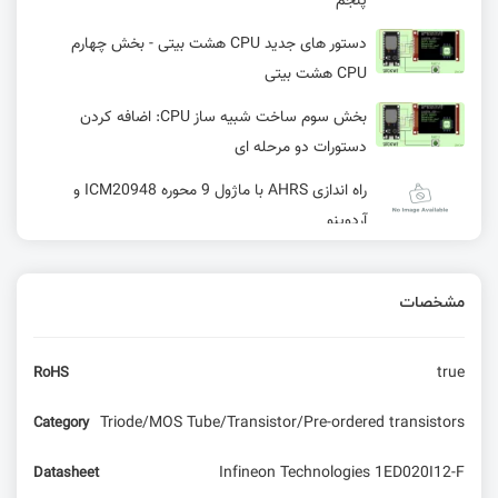
پنجم
دستور های جدید CPU هشت بیتی - بخش چهارم
CPU هشت بیتی
بخش سوم ساخت شبیه ساز CPU: اضافه کردن
دستورات دو مرحله ای
راه اندازی AHRS با ماژول 9 محوره ICM20948 و
آردوینو
راه‌اندازی ارتباط USB در STM32 – ارسال و دریافت
داده‌های چند بایتی
مشخصات
راه اندازی OLED با آردوینو
true
RoHS
نوشتن برنامه‌هایی با کامپایلرهای کدویژن به منظور
Triode/MOS Tube/Transistor/Pre-ordered transistors
Category
پیاده سازی یک دیکدر BCD to 7segment
Infineon Technologies 1ED020I12-F
Datasheet
مدهای PWM در تایمر کانتر صفر ATMEGA32