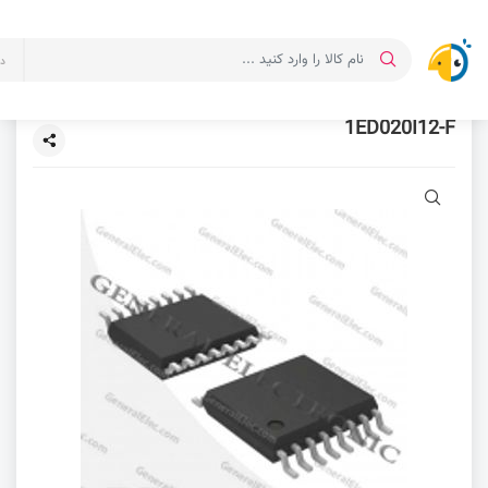
د
1ED020I12-F