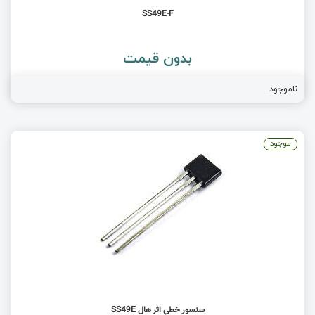
SS49E-F
بدون قیمت
ناموجود
موجود
سنسور خطي اثر هال SS49E