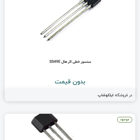
سنسور خطی اثر هال SS49E
بدون قیمت
در فروشگاه
ایلکوشاپ
موجود