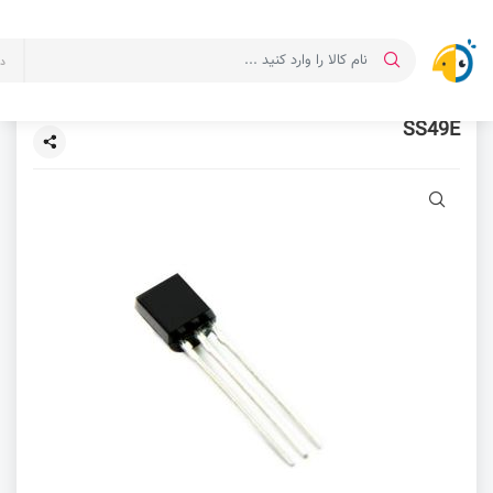
د
SS49E