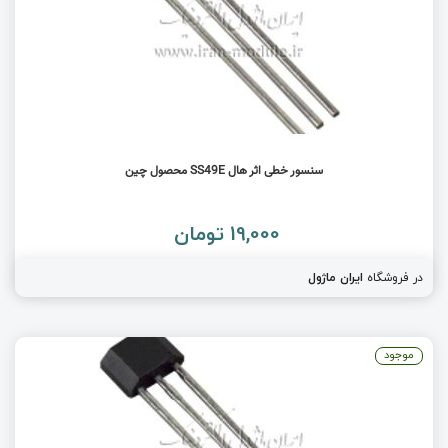
سنسور خطی اثر هال SS49E محصول چین
19,000 تومان
در فروشگاه
ایران ماژول
موجود