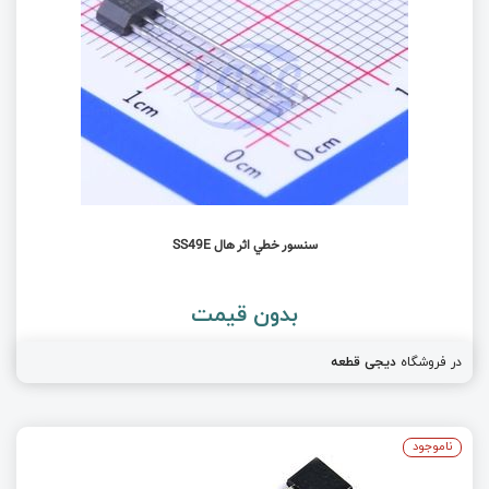
سنسور خطي اثر هال SS49E
بدون قیمت
در فروشگاه
دیجی قطعه
ناموجود