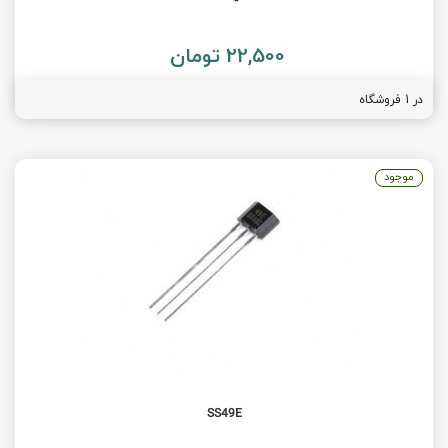
22,500 تومان
در 1 فروشگاه
موجود
SS49E