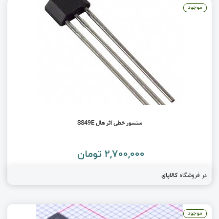
موجود
سنسور خطی اثر هال SS49E
2,700,000 تومان
در فروشگاه
کالاپای
موجود