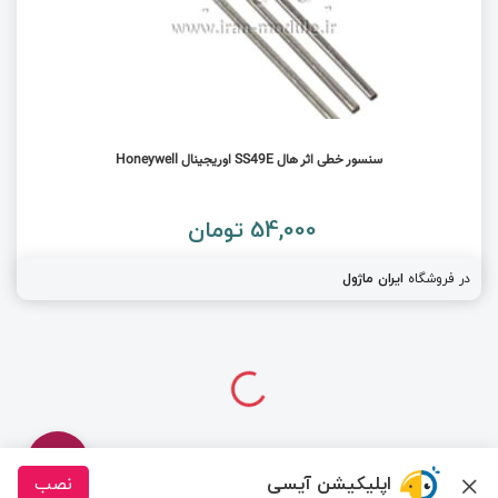
سنسور خطی اثر هال SS49E اوریجینال Honeywell
54,000 تومان
در فروشگاه
ایران ماژول
اپلیکیشن آیسی
نصب
درباره ما
تماس با ما
سیسوگ
قوانین و مقررات