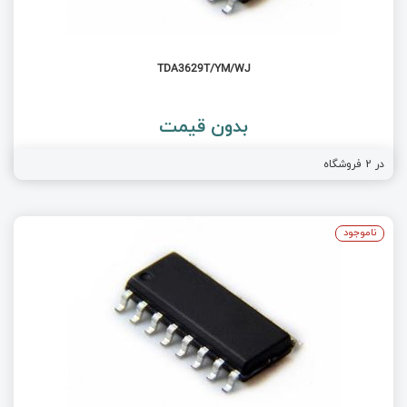
TDA3629T/YM/WJ
بدون قیمت
در
2
فروشگاه
ناموجود