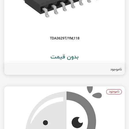
TDA3629T/YM,118
بدون قیمت
ناموجود
ناموجود