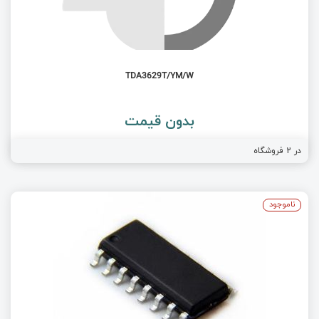
TDA3629T/YM/W
بدون قیمت
در
2
فروشگاه
ناموجود