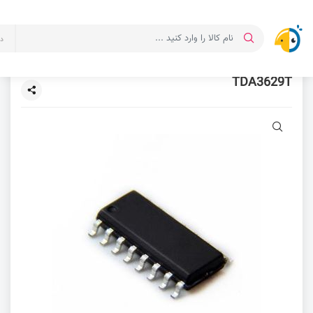
د
TDA3629T