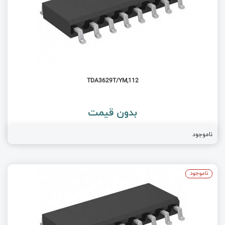
TDA3629T/YM,112
بدون قیمت
ناموجود
ناموجود