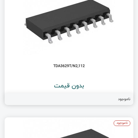
TDA3629T/N2,112
بدون قیمت
ناموجود
ناموجود