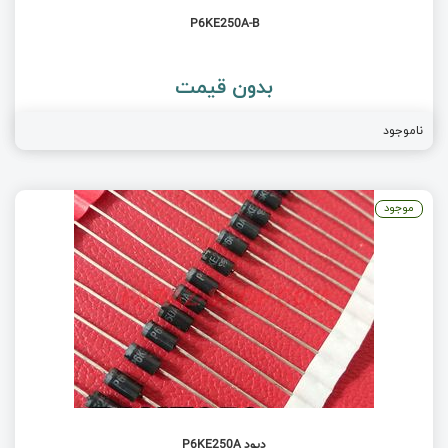
P6KE250A-B
بدون قیمت
ناموجود
موجود
دیود P6KE250A