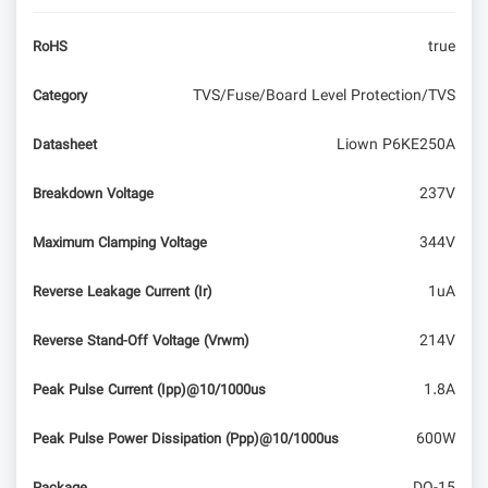
true
RoHS
TVS/Fuse/Board Level Protection/TVS
Category
Liown P6KE250A
Datasheet
237V
Breakdown Voltage
344V
Maximum Clamping Voltage
1uA
Reverse Leakage Current (Ir)
214V
Reverse Stand-Off Voltage (Vrwm)
1.8A
Peak Pulse Current (Ipp)@10/1000us
600W
Peak Pulse Power Dissipation (Ppp)@10/1000us