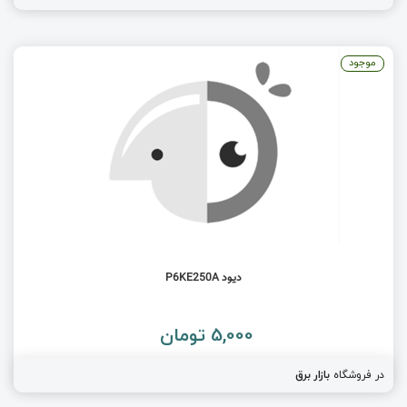
موجود
دیود P6KE250A
5,000 تومان
در فروشگاه
بازار برق