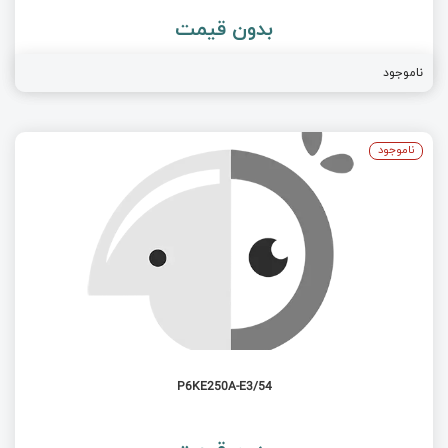
بدون قیمت
ناموجود
ناموجود
P6KE250A-E3/54