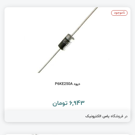
ناموجود
دیود P6KE250A
6,943 تومان
در فروشگاه
یاس الکترونیک