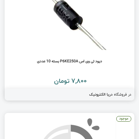
دیود تی وی اس P6KE250A بسته 10 عددی
7,800 تومان
در فروشگاه
دریا الکترونیک
موجود