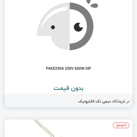
P6KE250A 250V 600W DIP
بدون قیمت
در فروشگاه
دیجی تک الکترونیک
ناموجود