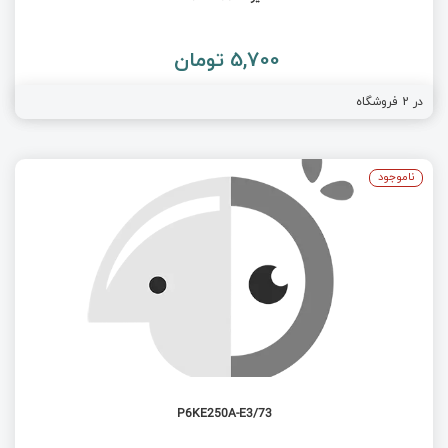
5,700 تومان
در
2
فروشگاه
ناموجود
P6KE250A-E3/73