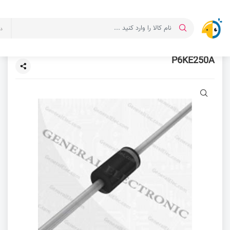
د
P6KE250A