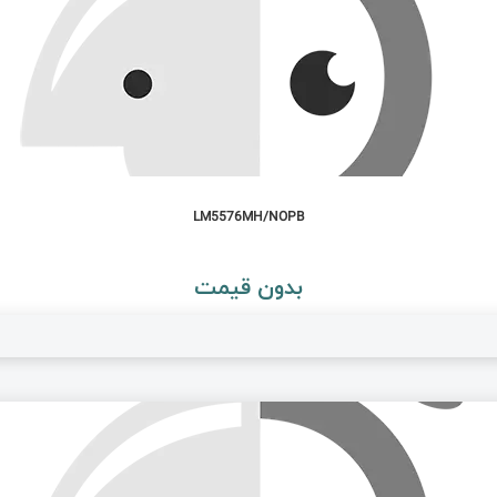
LM5576MH/NOPB
بدون قیمت