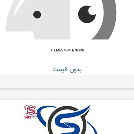
TI LM5576MH/NOPB
بدون قیمت