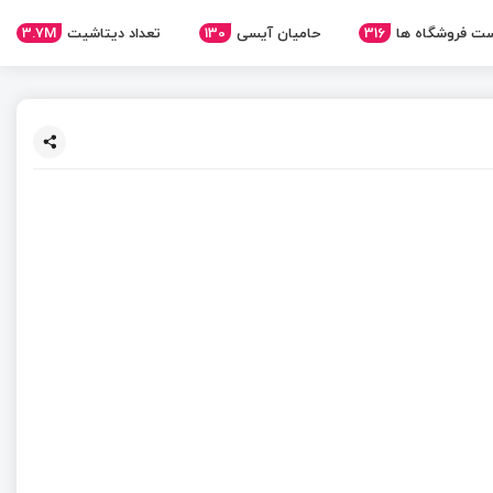
ت فروشگاه ها
316
حامیان آیسی
130
تعداد دیتاشیت
3.7M