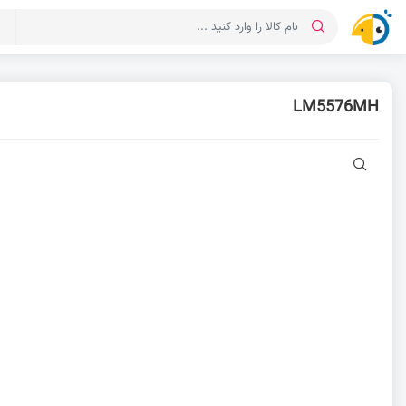
د
LM5576MH