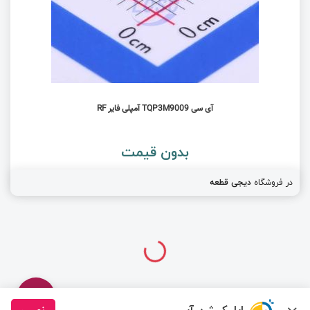
آی سی TQP3M9009 آمپلی فایر RF
بدون قیمت
در فروشگاه
دیجی قطعه