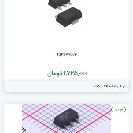
TQP3M9009
1,725,000 تومان
در فروشگاه
الکمارکت
موجود