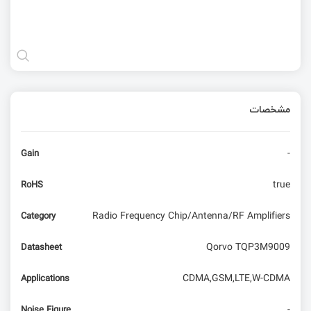
مشخصات
-
Gain
true
RoHS
Radio Frequency Chip/Antenna/RF Amplifiers
Category
Qorvo TQP3M9009
Datasheet
CDMA,GSM,LTE,W-CDMA
Applications
-
Noise Figure