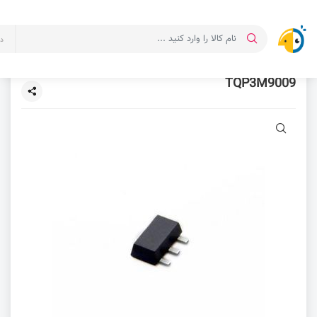
د
TQP3M9009