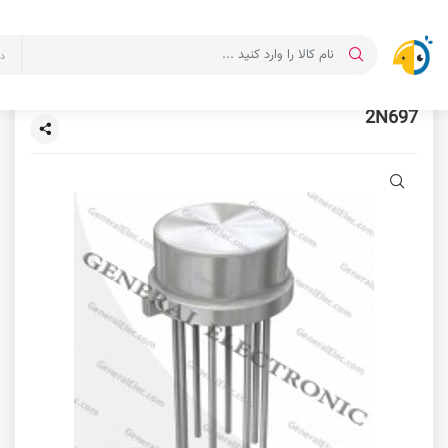
د
2N697