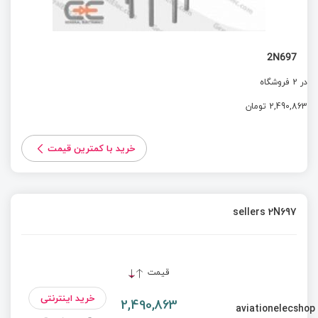
2N697
در 2 فروشگاه
2,490,863 تومان
خرید با کمترین قیمت
sellers 2N697
قیمت
خرید اینترنتی
2,490,863
aviationelecshop