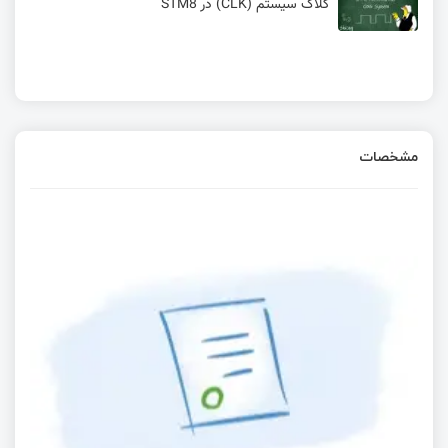
کلاک سیستم (CLK) در STM8
مشخصات