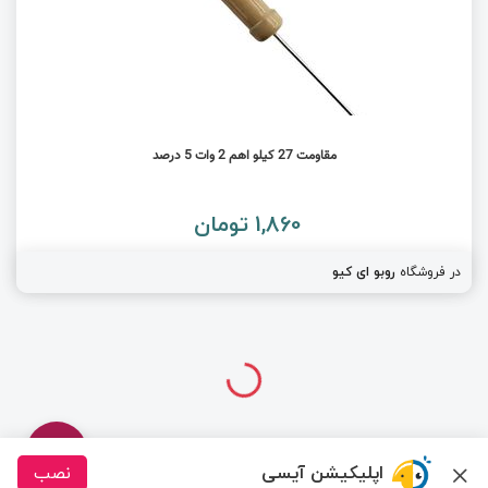
مقاومت 27 کیلو اهم 2 وات 5 درصد
1,860 تومان
در فروشگاه
روبو ای کیو
اپلیکیشن آیسی
نصب
درباره ما
تماس با ما
سیسوگ
قوانین و مقررات