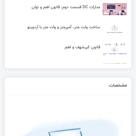
مدارات DC قسمت دوم: قانون اهم و توان
ساخت ولت متر، آمپرمتر و وات متر با آردوینو
قانون کیرشهف و اهم
انواع مقاومت و کاربرد آن | آموزش کامل
مشخصات
تایمر 2 در STM8
نماد قطعات مقاومت و خازن در شماتیک مدار های
الکترونیکی
آموزش STM32 با توابع LL قسمت 27: کالیبره کردن
RTC