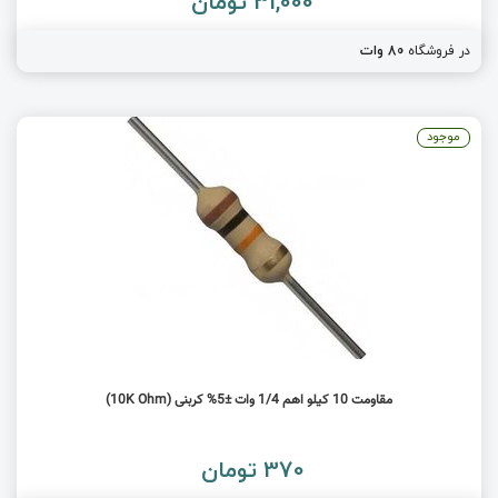
31,000 تومان
در فروشگاه
80 وات
موجود
مقاومت 10 کیلو اهم 1/4 وات ±5% کربنی (10K Ohm)
370 تومان