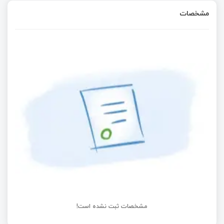
مشخصات
PWM تایمر 1 در STM8
نماد قطعات مقاومت و خازن در شماتیک مدار های
الکترونیکی
اپیزود#1: دستگاه Pacemaker
رنگ مقاومت ها را بشناسید - به همراه اپلیکیشن
اسکن حرفه ای اندروید
مشخصات ثبت نشده است!