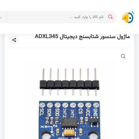
د
ماژول سنسور شتابسنج دیجیتال ADXL345