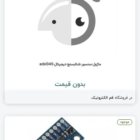
ماژول-سنسور-شتابسنج-دیجیتال-adxl345
بدون قیمت
در فروشگاه
قم الکترونیک
موجود