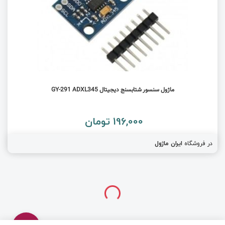
ماژول سنسور شتابسنج دیجیتال GY-291 ADXL345
196,000 تومان
در فروشگاه
ایران ماژول