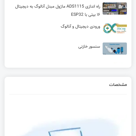
راه اندازی ADS1115 ماژول مبدل آنالوگ به دیجیتال
۱۶ بیتی با ESP32
ورودی دیجیتال و آنالوگ
سنسور خازنی
سنسور التراسونیک
مشخصات
همزاد دیجیتال (Digital Twin) چیست؟
سنسور های داخلی آردوینو + سنسور تشخیص حرکت
راهنمای طراحی یک اندازه گیر دیجیتال