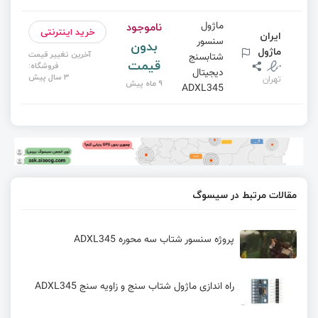
ناموجود
ماژول
خرید اینترنتی
ایران
سنسور
بدون
ماژول
آخرین تغییر قیمت
شتابسنج
قیمت
فروشگاه:
دیجیتال
3 سال پیش
تهران
9 ماه پیش
ADXL345
مقالات مرتبط در سیسوگ
پروژه سنسور شتاب سه محوره ADXL345
راه اندازی ماژول شتاب سنج و زاویه سنج ADXL345