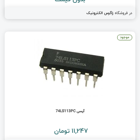
در فروشگاه
زاگرس الکترونیک
موجود
آیسی 74LS113PC
11,247 تومان