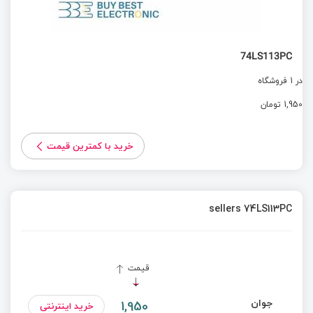
74LS113PC
در 1 فروشگاه
1,950 تومان
خرید با کمترین قیمت
sellers 74LS113PC
قیمت
جوان
1,950
خرید اینترنتی