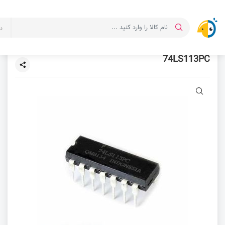
د
74LS113PC