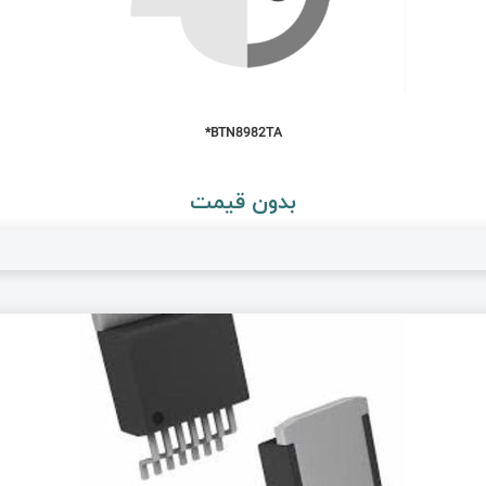
BTN8982TA*
بدون قیمت