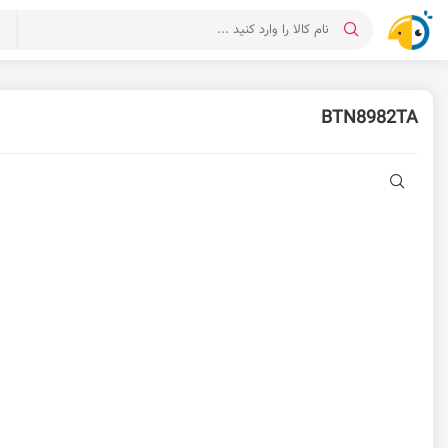
د
BTN8982TA