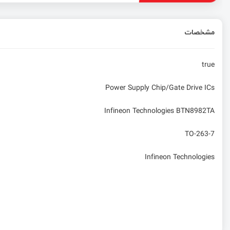
مشخصات
true
Power Supply Chip/Gate Drive ICs
Infineon Technologies BTN8982TA
TO-263-7
Infineon Technologies