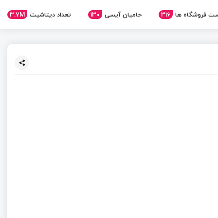
ت فروشگاه ها
316
حامیان آیسی
130
تعداد دیتاشیت
3.7M