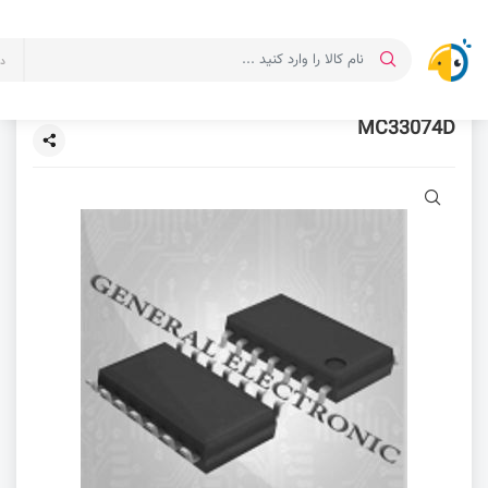
د
MC33074D