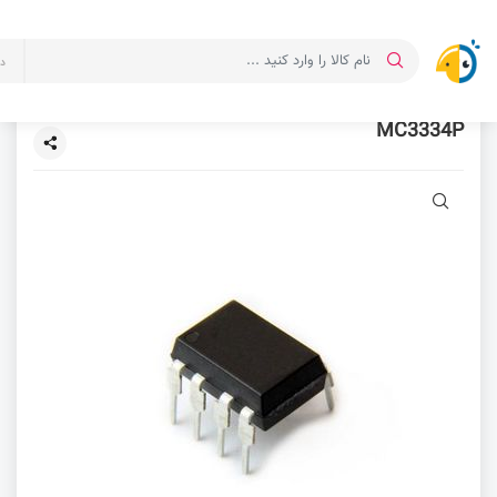
د
MC3334P