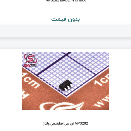
MP3202 MADE IN CHINA
بدون قیمت
MP3202 آی سی افزایندهی ولتاژ