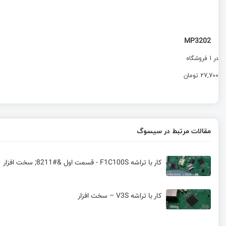
MP3202
در 1 فروشگاه
27,700 تومان
مقالات مرتبط در سیسوگ
کار با تراشه F1C100S - قسمت اول &#8211; سخت افزار
کار با تراشه V3S – سخت افزار