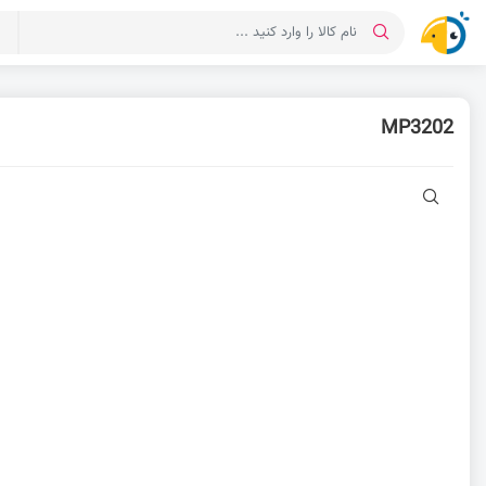
د
MP3202