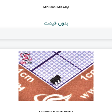
تراشه MP3202 SMD
بدون قیمت