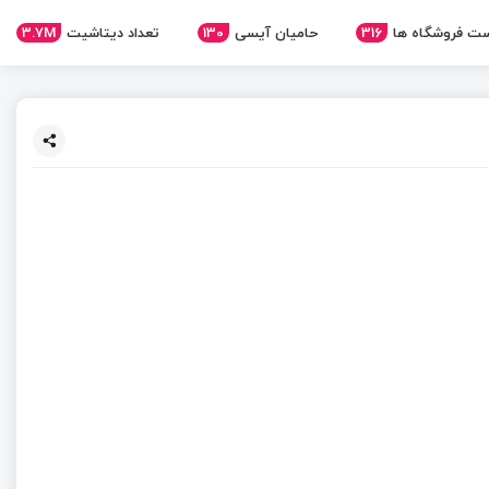
ت فروشگاه ها
316
حامیان آیسی
130
تعداد دیتاشیت
3.7M