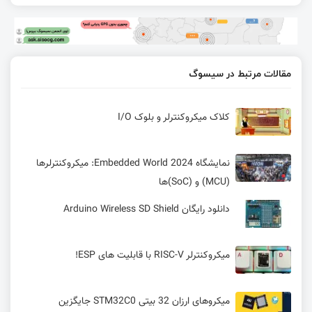
مقالات مرتبط در سیسوگ
کلاک میکروکنترلر و بلوک I/O
نمایشگاه Embedded World 2024: میکروکنترلرها
(MCU) و (SoC)ها
دانلود رایگان Arduino Wireless SD Shield
میکروکنترلر RISC-V با قابلیت های ESP!
میکروهای ارزان 32 بیتی STM32C0 جایگزین