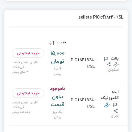
sellers PIC16F1824-I/SL
قیمت
15,000
خرید اینترنتی
پالت
تومان
PIC16F1824-
آخرین تغییر قیمت
I/SL
فروشگاه:
9 ماه
اصفهان
3 سال پیش
پیش
ناموجود
ایده
خرید اینترنتی
بدون
الکترونیک
PIC16F1824-
آخرین تغییر قیمت
قیمت
I/SL
فروشگاه:
یک روز
یک ماه پیش
تهران
پیش