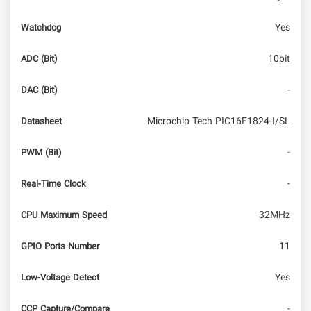
Yes
Watchdog
10bit
ADC (Bit)
-
DAC (Bit)
Microchip Tech PIC16F1824-I/SL
Datasheet
-
PWM (Bit)
-
Real-Time Clock
32MHz
CPU Maximum Speed
11
GPIO Ports Number
Yes
Low-Voltage Detect
-
CCP Capture/Compare