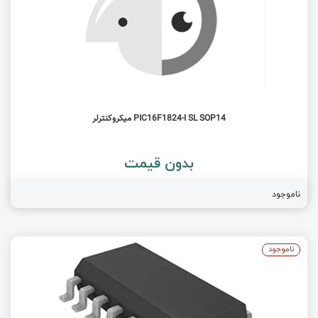
PIC16F1824-I SL SOP14 میکروکنترلر
بدون قیمت
ناموجود
ناموجود