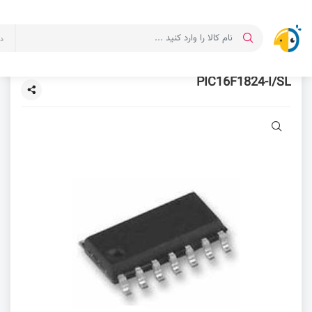
د
PIC16F1824-I/SL