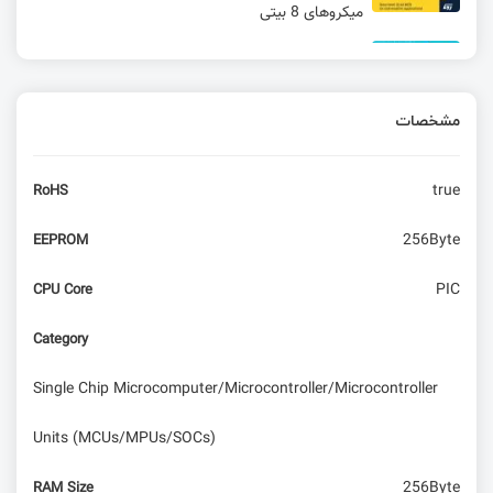
میکروهای 8 بیتی
معرفی اپلیکیشن های حرفه ای برای علاقه مندان
یادگیری برق و الکترونیک
مشخصات
SoC جدید شرکت Allwinner بانام T113-S3 با
کاربردهای صنعتی و خودرویی
true
RoHS
معرفی خانواده SecurCore و میکروکنترلر امنیتی
ST31N600 شرکت ST
256Byte
EEPROM
راه‌اندازی سنسور ReedSwitch با آردوینو
PIC
CPU Core
Category
انواع رگولاتور | قسمت دوم آشنایی با رگولاتور ها
Single Chip Microcomputer/Microcontroller/Microcontroller
Units (MCUs/MPUs/SOCs)
256Byte
RAM Size