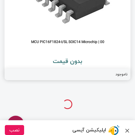
MCU PIC16F1824-I/SL SOIC14 Microchip | 00
بدون قیمت
ناموجود
اپلیکیشن آیسی
نصب
درباره ما
تماس با ما
سیسوگ
قوانین و مقررات