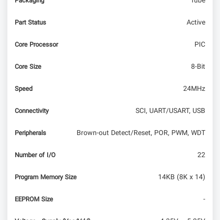
Tube
Packaging
Active
Part Status
PIC
Core Processor
8-Bit
Core Size
24MHz
Speed
SCI, UART/USART, USB
Connectivity
Brown-out Detect/Reset, POR, PWM, WDT
Peripherals
22
Number of I/O
14KB (8K x 14)
Program Memory Size
-
EEPROM Size