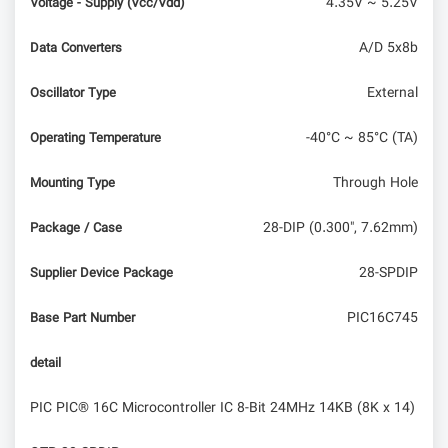
4.35V ~ 5.25V
Voltage - Supply (Vcc/Vdd)
A/D 5x8b
Data Converters
External
Oscillator Type
-40°C ~ 85°C (TA)
Operating Temperature
Through Hole
Mounting Type
28-DIP (0.300", 7.62mm)
Package / Case
28-SPDIP
Supplier Device Package
PIC16C745
Base Part Number
detail
PIC PIC® 16C Microcontroller IC 8-Bit 24MHz 14KB (8K x 14)