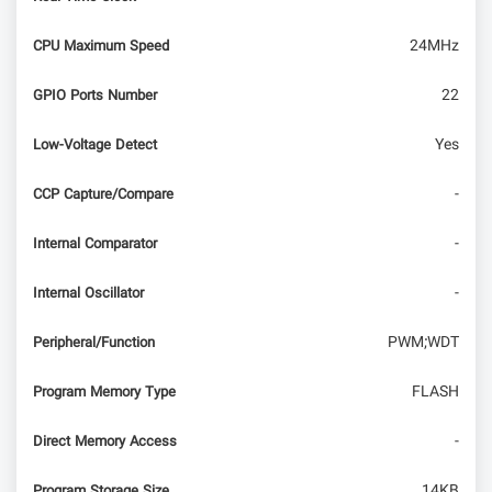
24MHz
CPU Maximum Speed
22
GPIO Ports Number
Yes
Low-Voltage Detect
-
CCP Capture/Compare
-
Internal Comparator
-
Internal Oscillator
PWM;WDT
Peripheral/Function
FLASH
Program Memory Type
-
Direct Memory Access
14KB
Program Storage Size