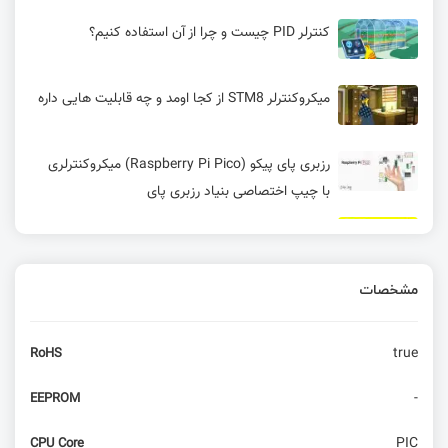
کنترلر PID چیست و چرا از آن استفاده کنیم؟
میکروکنترلر STM8 از کجا اومد و چه قابلیت هایی داره
رزبری ‌پای پیکو (Raspberry Pi Pico) میکروکنترلری
با چیپ اختصاصی بنیاد رزبری پای
مقایسه MIPS و ARM و تفاوت مهم این دو پردازنده
مشخصات
مسابقه چهارم: کدام حلقه سریع‌تر است؟
true
RoHS
آموزش اجرای شبیه‌سازی در KiCad با ngspice |
تحلیل AC ،DC و Transient
-
EEPROM
ابزار GNU Make- معرفی
PIC
CPU Core