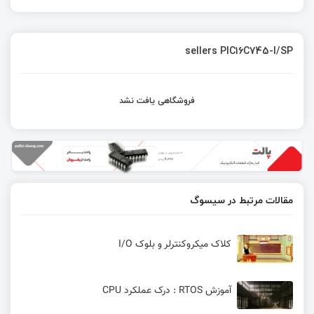
sellers PIC16C745-I/SP
فروشگاهی یافت نشد
مقالات مرتبط در سیسوگ
کلاک میکروکنترلر و بلوک I/O
آموزش RTOS : درک عملکرد CPU