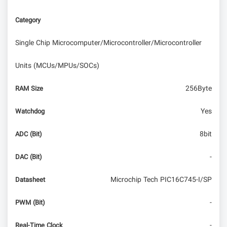
Category
از گرانی میکروکنترلر STM32 تا میکروکنترلرهای
تقلبی!
Single Chip Microcomputer/Microcontroller/Microcontroller
Units (MCUs/MPUs/SOCs)
256Byte
RAM Size
Yes
Watchdog
8bit
ADC (Bit)
-
DAC (Bit)
Microchip Tech PIC16C745-I/SP
Datasheet
-
PWM (Bit)
-
Real-Time Clock