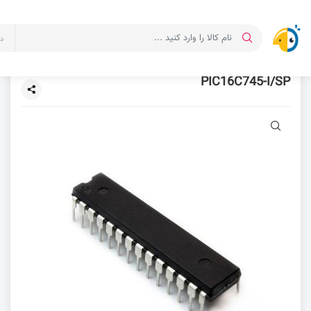
د
PIC16C745-I/SP