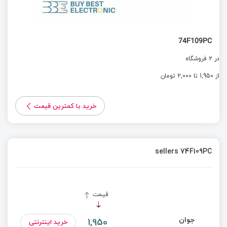
74F109PC
در 2 فروشگاه
از 1,950 تا 2,000 تومان
خرید با کمترین قیمت
sellers 74F109PC
قیمت
جوان
1,950
خرید اینترنتی