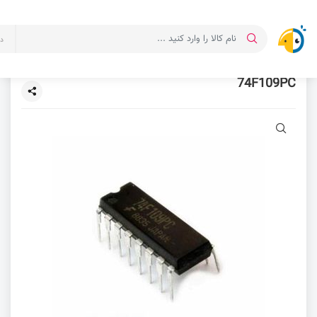
د
74F109PC