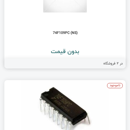
74F109PC (NS)
بدون قیمت
در
2
فروشگاه
ناموجود