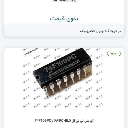
74F109PC (NS)
بدون قیمت
در فروشگاه
جنرال الکترونیک
موجود
آی سی تی تی ال 74F109PC / FAIRCHILD