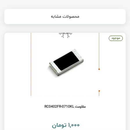
محصولات مشابه
موجود
مقاومت RC0402FR-0710KL
1,000 تومان