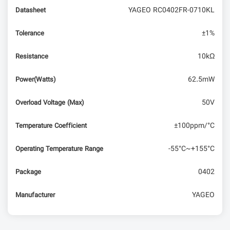
YAGEO RC0402FR-0710KL
Datasheet
±1%
Tolerance
10kΩ
Resistance
62.5mW
Power(Watts)
50V
Overload Voltage (Max)
±100ppm/°C
Temperature Coefficient
-55°C~+155°C
Operating Temperature Range
0402
Package
YAGEO
Manufacturer