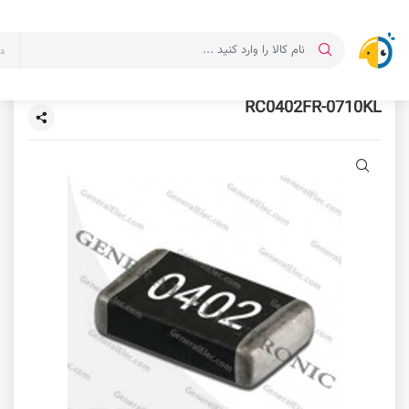
د
RC0402FR-0710KL