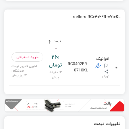
sellers RC0402FR-0710KL
قیمت
260
خرید اینترنتی
افرانیک
تومان
RC0402FR-
آخرین تغییر قیمت
0710KL
فروشگاه:
22 دقیقه
13 روز پیش
تهران
پیش
تغییرات قیمت