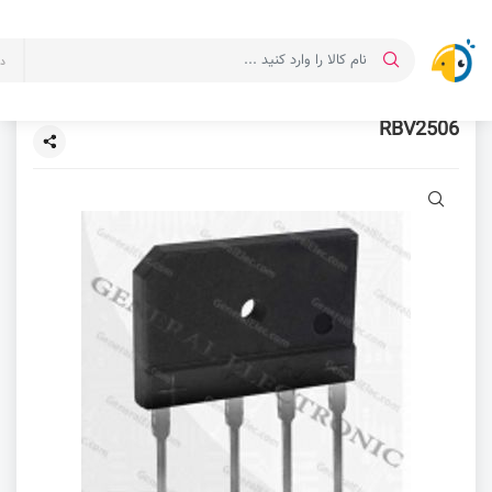
د
RBV2506