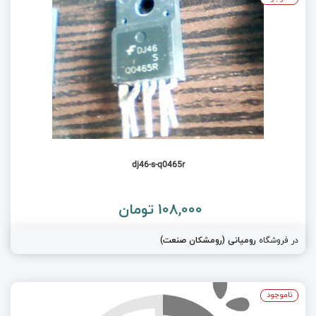
dj46-s-q0465r
108,000 تومان
در فروشگاه
رومیانی (رومشکان صنعت)
ناموجود