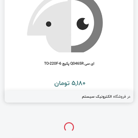
ای سی Q0465R پکیج TO-220F-6
5,180 تومان
در فروشگاه
الکترونیک سیستم