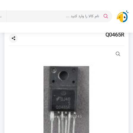
د
Q0465R