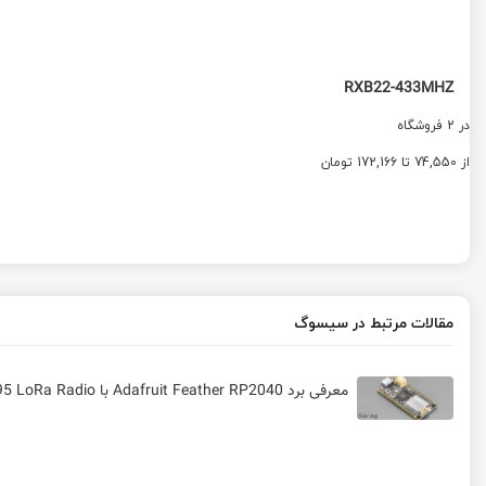
RXB22-433MHZ
در 2 فروشگاه
از 74,550 تا 172,166 تومان
مقالات مرتبط در سیسوگ
معرفی برد Adafruit Feather RP2040 با RFM95 LoRa Radio