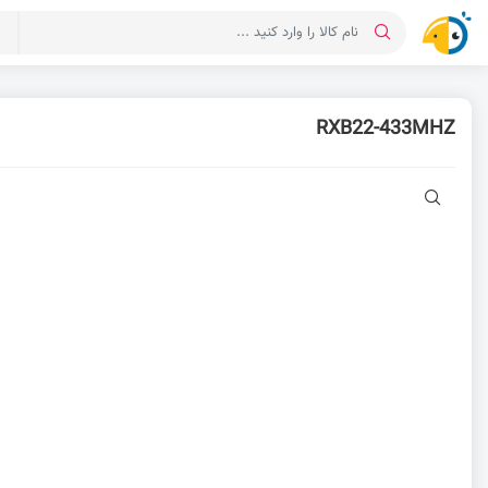
د
RXB22-433MHZ