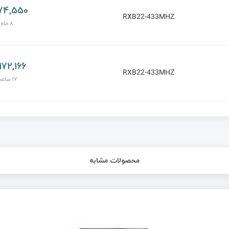
74,550 توما
RXB22-433MHZ
8 ماه پیش
172,166 تومان
RXB22-433MHZ
17 ساعت پیش
محصولات مشابه