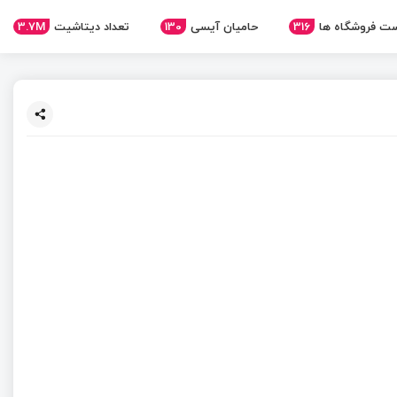
ت فروشگاه ها
316
حامیان آیسی
130
تعداد دیتاشیت
3.7M