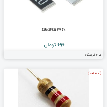
22R (2512) 1W 5%
696 تومان
در
2
فروشگاه
ناموجود