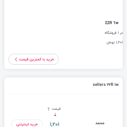
22R 1w
در 1 فروشگاه
1,201 تومان
خرید با کمترین قیمت
sellers 22R 1w
قیمت
محمد
1,201
خرید اینترنتی