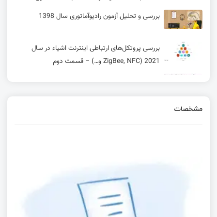
بررسی و تحلیل آزمون رادیوآماتوری سال 1398
بررسی پروتکل‌های ارتباطی اینترنت اشیاء در سال
2021 (ZigBee, NFC و…) – قسمت دوم
چگونه دیتاشیت بخوانیم؟ قسمت اول: قطعات آنالوگ
مشخصات
کنترلر M5Stack CoreS3 ESP32-S3 IoT
ماژول وای فای دوربرد ESP32-M1 Reach Out
آشنایی با برد بینایی ماشین MaixCam Pro