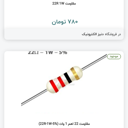
مقاومت 22R 1W
780 تومان
در فروشگاه
دنیز الکترونیک
موجود
مقاومت 22 اهم 1 وات (22R-1W-5%)