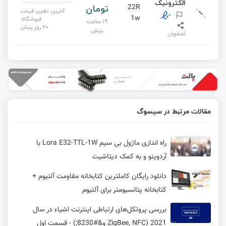
الکترونیک
تومان
22R
آخرین تغییر قیمت
1w
فروشگاه:
19 ساعت
20 روز پیش
پیش
اصفهان
مقالات مرتبط در سیسوگ
راه اندازی ماژول بی سیم Lora E32-TTL-1W با
آردوینو و به کمک دیتاشیت
دانلود رایگان کاملترین کتابخانه مقاومت آلتیوم +
کتابخانه پتانسیومتر برای آلتیوم
بررسی پروتکل‌های ارتباطی اینترنت اشیاء در سال
2021 (ZigBee, NFC و&#8230;) - قسمت اول