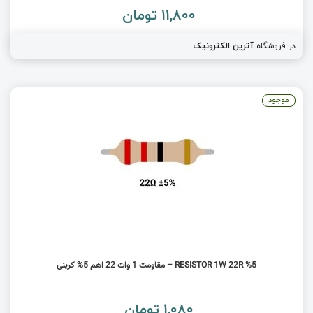
11,800 تومان
در فروشگاه
آترین الکترونیک
موجود
RESISTOR 1W 22R %5 – مقاومت 1 وات 22 اهم 5% کربنی
1,080 تومان