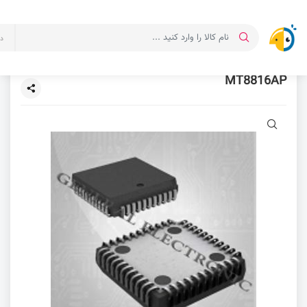
د
MT8816AP