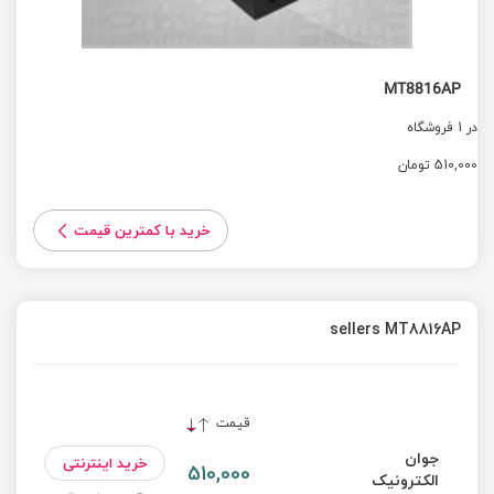
MT8816AP
در 1 فروشگاه
510,000 تومان
خرید با کمترین قیمت
sellers MT8816AP
قیمت
جوان
خرید اینترنتی
510,000
الکترونیک