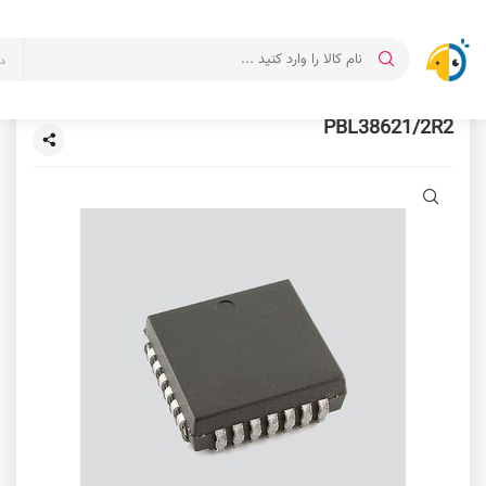
د
PBL38621/2R2