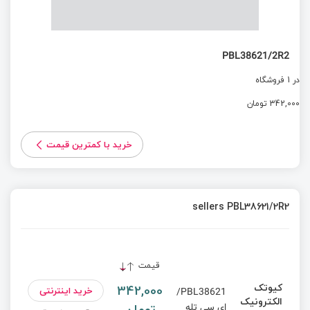
PBL38621/2R2
در 1 فروشگاه
342,000 تومان
خرید با کمترین قیمت
sellers PBL38621/2R2
قیمت
کیوتک
342,000
خرید اینترنتی
PBL38621/
الکترونیک
تومان
ای سی تله