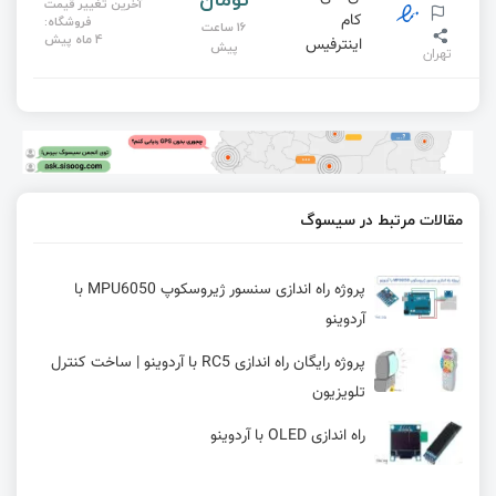
آخرین تغییر قیمت
کام
فروشگاه:
16 ساعت
4 ماه پیش
اینترفیس
پیش
تهران
مقالات مرتبط در سیسوگ
پروژه راه اندازی سنسور ژیروسکوپ MPU6050 با
آردوینو
پروژه رایگان راه اندازی RC5 با آردوینو | ساخت کنترل
تلویزیون
راه اندازی OLED با آردوینو