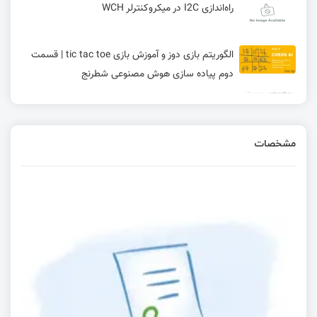
راه‌اندازی I2C در میکروکنترلر WCH
الگوریتم بازی دوز و آموزش بازی tic tac toe | قسمت
دوم پیاده سازی هوش مصنوعی شطرنج
کار با ماژول تمام عیار mc60 – ساخت ردیاب
مشخصات
کار با ماژول تمام عیار mc60 - کار با MQTT
کار با ماژول تمام عیار mc60 – ساخت MP3 Player
راه‌اندازی ماژول DS3231 با آردوینو + لینک دانلود
کتابخانه DS3231.h
کار با ماژول تمام عیار mc60 – آموزش OpenCPU و
ساخت ردیاب خودرو