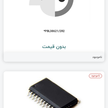
PBL38621/2R2*
بدون قیمت
ناموجود
ناموجود