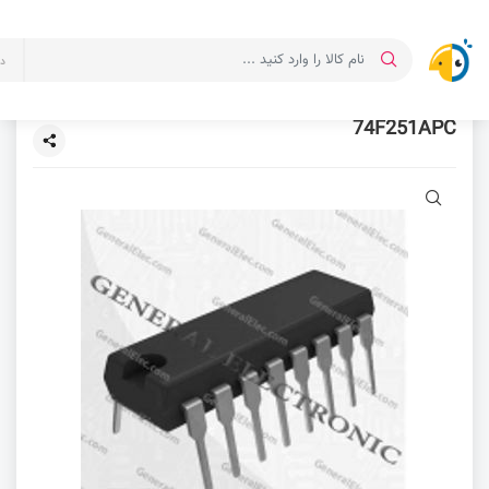
د
74F251APC