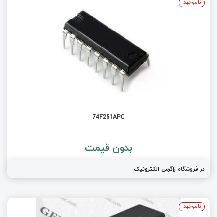
ناموجود
74F251APC
بدون قیمت
در فروشگاه
زاگرس الکترونیک
ناموجود