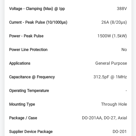
388V
Voltage - Clamping (Max) @ Ipp
26A (8/20µs)
Current - Peak Pulse (10/1000µs)
1500W (1.5kW)
Power - Peak Pulse
No
Power Line Protection
General Purpose
Applications
312.5pF @ 1MHz
Capacitance @ Frequency
-
Operating Temperature
Through Hole
Mounting Type
DO-201AA, DO-27, Axial
Package / Case
DO-201
Supplier Device Package