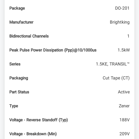
DO-201
Package
Brightking
Manufacturer
1
Bidirectional Channels
1.5kW
Peak Pulse Power Dissipation (Ppp)@10/1000us
1.5KE, TRANSIL™
Series
Cut Tape (CT)
Packaging
Active
Part Status
Zener
Type
188V
Voltage - Reverse Standoff (Typ)
209V
Voltage - Breakdown (Min)