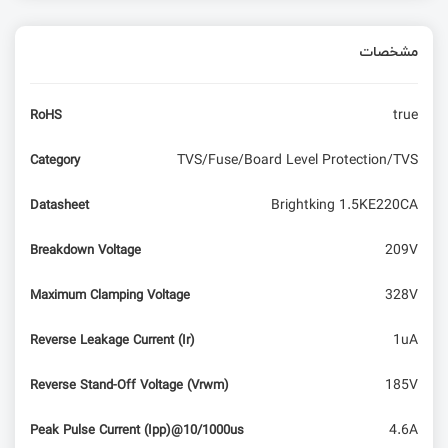
مشخصات
true
RoHS
TVS/Fuse/Board Level Protection/TVS
Category
Brightking 1.5KE220CA
Datasheet
209V
Breakdown Voltage
328V
Maximum Clamping Voltage
1uA
Reverse Leakage Current (Ir)
185V
Reverse Stand-Off Voltage (Vrwm)
4.6A
Peak Pulse Current (Ipp)@10/1000us