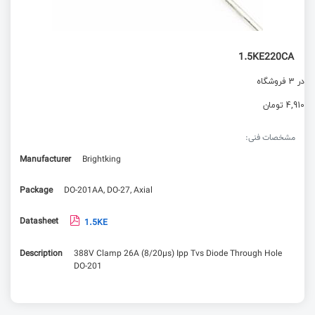
1.5KE220CA
در 3 فروشگاه
4,910 تومان
مشخصات فنی:
Manufacturer
Brightking
Package
DO-201AA, DO-27, Axial
Datasheet
1.5KE
Description
388V Clamp 26A (8/20µs) Ipp Tvs Diode Through Hole
DO-201