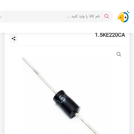
د
1.5KE220CA