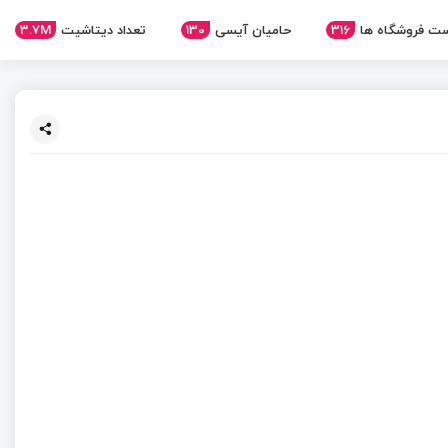
ت فروشگاه ها
316
حامیان آیسی
130
تعداد دیتاشیت
3.7M