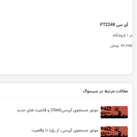
آی سی PT2248
در 1 فروشگاه
112,675 تومان
مقالات مرتبط در سیسوگ
موتور جستجوی آی‌سی(ISee) و قابلیت های جدید
موتور جستجوی آی‌سی، از رؤیا تا واقعیت