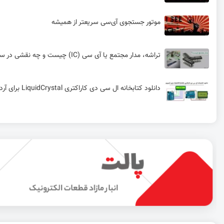
موتور جستجوی آی‌سی سریعتر از همیشه
تراشه، مدار مجتمع یا آی سی (IC) چیست و چه نقشی در سیستم‌های الکترونیکی دارد؟
دانلود کتابخانه ال سی دی کاراکتری LiquidCrystal برای آردوینو
راه‌اندازی ال‌سی‌دی 3.2 اینچ با استفاده از STM32 و emwin
آموزش راه‌اندازی ال سی دی نوکیا 1202 – جلسه سوم – CubeIDE
آموزش کار با موتور جستجوی قطعات الکترونیکی ISee آی سی سیسوگ
دانلود رایگان کتابخانه ای سی 555 در التیوم | فوت پرینت IC 555