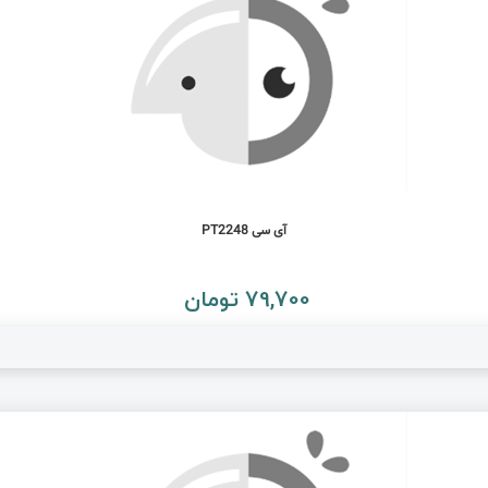
آی سی PT2248
79,700 تومان