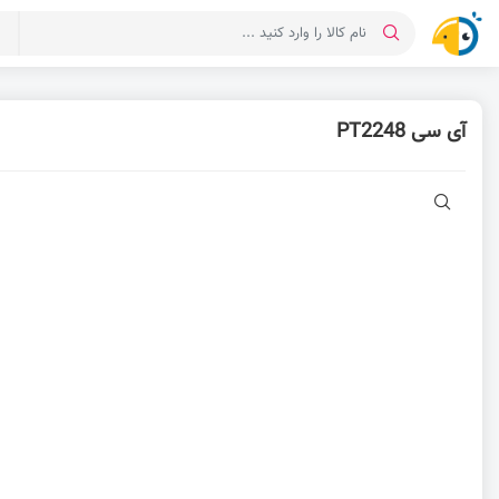
د
آی سی PT2248