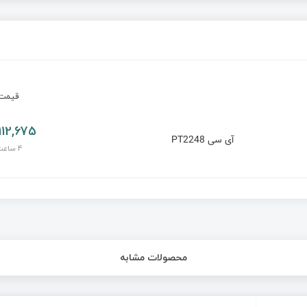
قیم
112,675 تومان
آی سی PT2248
4 ساعت پیش
محصولات مشابه