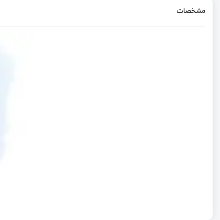
مشخصات
راه‌اندازی یک wave player با STM32 | قسمت سی‌ و دوم آموزش STM32 با توابع LL