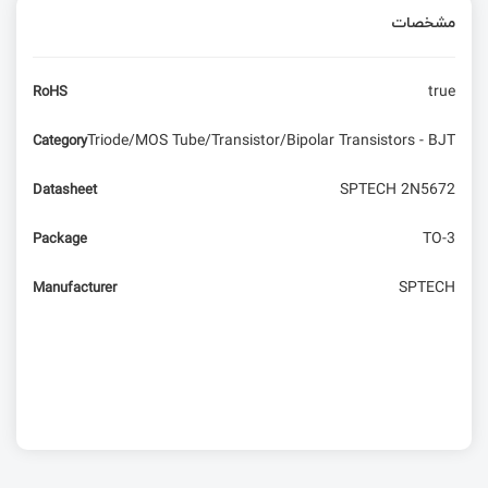
مشخصات
طراحی تغذیه سوئیچینگ به همراه سورس شماتیک و
PCB
true
RoHS
مودم TD-LTE ایرانسل مدل TK-2510 رو میشه هک/
آنلاک کرد!؟ | قسمت دوم هک سخت افزار
Triode/MOS Tube/Transistor/Bipolar Transistors - BJT
Category
دانلود رایگان Arduino Wireless SD Shield
SPTECH 2N5672
Datasheet
TO-3
Package
در سه سوت به وای فای متصل شویم - ESP8266
SPTECH
Manufacturer