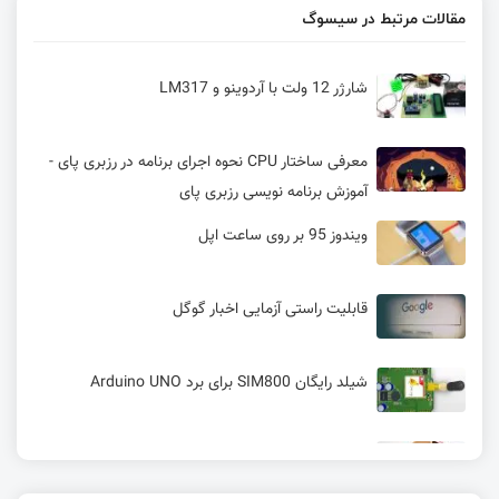
مقالات مرتبط در سیسوگ
شارژر 12 ولت با آردوینو و LM317
معرفی ساختار CPU نحوه اجرای برنامه در رزبری پای -
آموزش برنامه نویسی رزبری پای
ویندوز 95 بر روی ساعت اپل
قابلیت راستی آزمایی اخبار گوگل
شیلد رایگان SIM800 برای برد Arduino UNO
استفاده گوگل از رزپری پای و شروع پروژه AIY