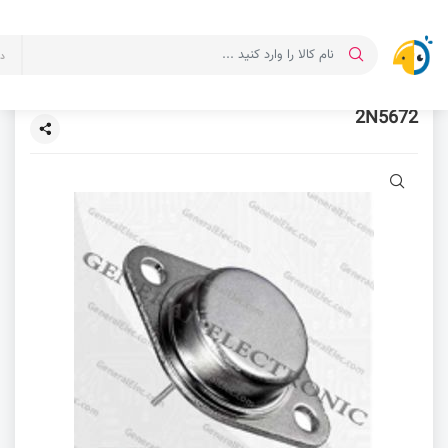
د
2N5672