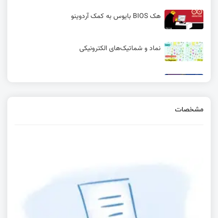
هک BIOS بایوس به کمک آردوینو
نماد و شماتیک‌های الکترونیکی
دیود چیست؟ نحوه عملکرد دیود + معرفی 11 مدل
دیود
مشخصات
بلندگوی هوشمند منبع باز جدید با گوگل نست مینی!
برد توسعه ESP32-H2-DevKitM-1
تراشه‌های خنک کننده AirJet
نصب نرم افزار آردوینو نسخه 2 بدون نیاز به اینترنت