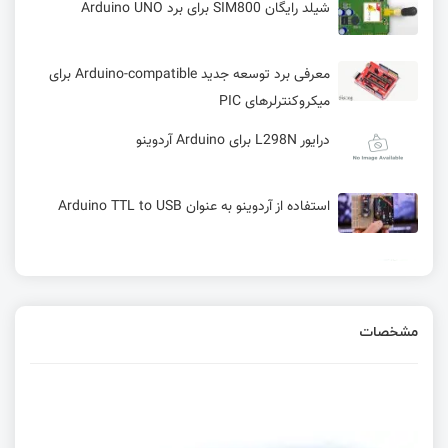
شیلد رایگان SIM800 برای برد Arduino UNO
معرفی برد توسعه جدید Arduino-compatible برای
میکروکنترلرهای PIC
درایور L298N برای Arduino آردوینو
استفاده از آردوینو به عنوان Arduino TTL to USB
تغییرات تازه در برد Arduino Nano 33 BLE Sense
Rev2
مشخصات
راه‌اندازی برد آردوینو
ویزوینو (VISUINO) راحت‌ تر از آردوینو (ARDUINO)