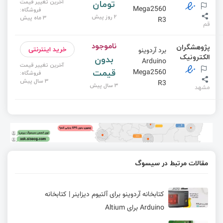
تومان
آخرین تغییر قیمت
Mega2560
فروشگاه:
2 روز پیش
3 ماه پیش
R3
قم
ناموجود
پژوهشگران
خرید اینترنتی
برد آردوینو
الکترونیک
بدون
Arduino
آخرین تغییر قیمت
قیمت
Mega2560
فروشگاه:
3 سال پیش
R3
3 سال پیش
مشهد
مقالات مرتبط در سیسوگ
کتابخانه آردوینو برای آلتیوم دیزاینر | کتابخانه
Arduino برای Altium