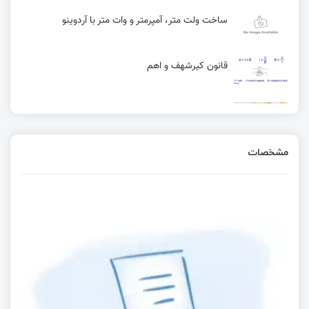
ساخت ولت متر، آمپرمتر و وات متر با آردوینو
قانون کیرشهف و اهم
انواع مقاومت و کاربرد آن | آموزش کامل
مشخصات
PWM تایمر 1 در STM8
نماد قطعات مقاومت و خازن در شماتیک مدار های
الکترونیکی
اپیزود#1: دستگاه Pacemaker
رنگ مقاومت ها را بشناسید - به همراه اپلیکیشن