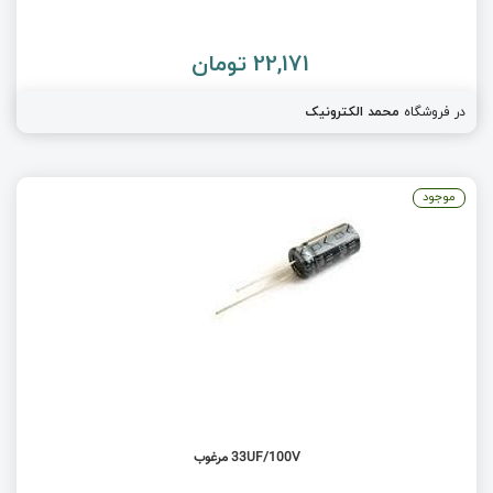
22,171 تومان
در فروشگاه
محمد الکترونیک
موجود
33UF/100V مرغوب