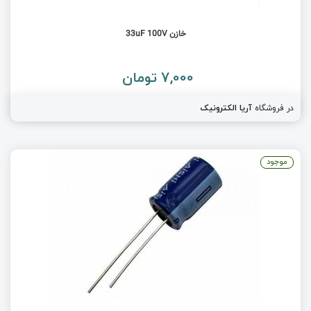
خازن 33uF 100V
7,000 تومان
در فروشگاه
آریا الکترونیک
موجود