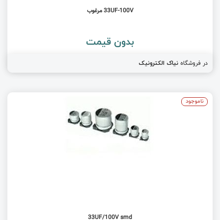
33UF-100V مرغوب
بدون قیمت
در فروشگاه
نیاک الکترونیک
ناموجود
33UF/100V smd