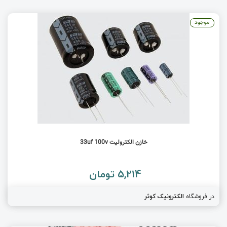
موجود
خازن الکترولیت 33uf 100v
5,214 تومان
در فروشگاه
الکترونیک کوثر