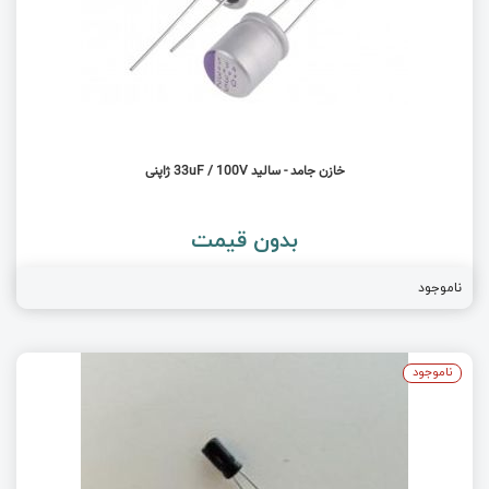
خازن جامد - سالید 33uF / 100V ژاپنی
بدون قیمت
ناموجود
ناموجود