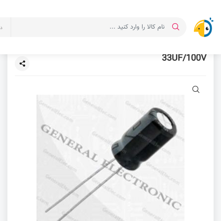
د
33UF/100V