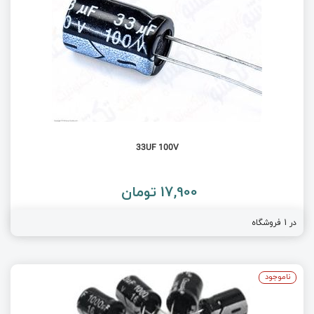
33UF 100V
17,900 تومان
در 1 فروشگاه
ناموجود