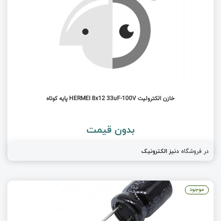
خازن الکترولیت HERMEI 8x12 33uF-100V پایه کوتاه
بدون قیمت
در فروشگاه
دنیز الکترونیک
موجود