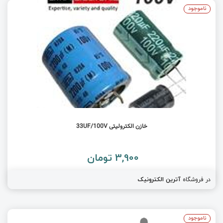
ناموجود
خازن الکترولیتی 33UF/100V
3,900 تومان
در فروشگاه
آترین الکترونیک
ناموجود