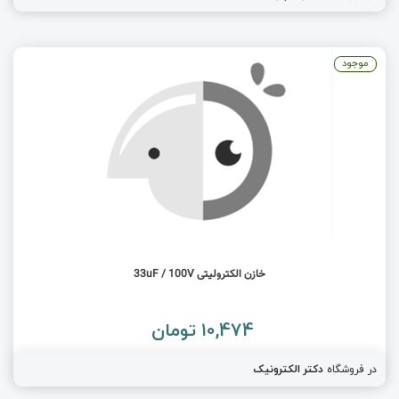
موجود
خازن الکترولیتی 33uF / 100V
10,474 تومان
در فروشگاه
دکتر الکترونیک