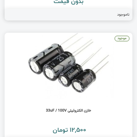
بدون قیمت
ناموجود
موجود
خازن الکترولیتی 33uF / 100V
12,500 تومان