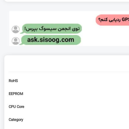
RoHS
EEPROM
CPU Core
Category