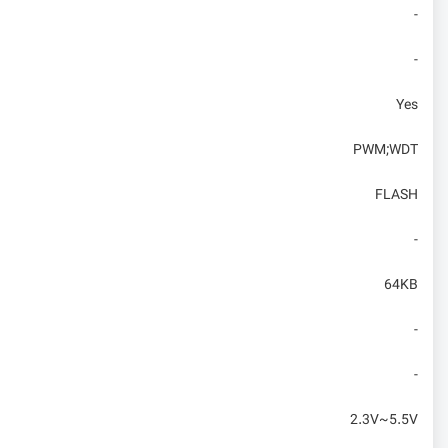
-
-
Yes
PWM;WDT
FLASH
-
64KB
-
-
2.3V~5.5V