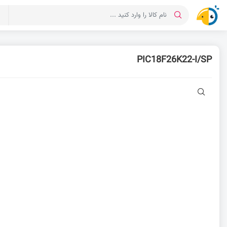
د
PIC18F26K22-I/SP