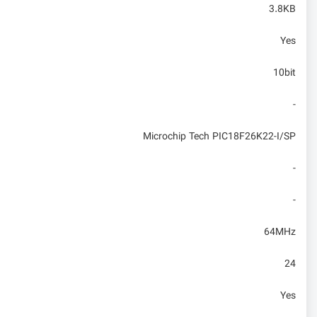
3.8KB
Yes
10bit
-
Microchip Tech PIC18F26K22-I/SP
-
-
64MHz
24
Yes