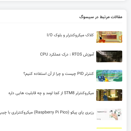
مقالات مرتبط در سیسوگ
کلاک میکروکنترلر و بلوک I/O
آموزش RTOS : درک عملکرد CPU
کنترلر PID چیست و چرا از آن استفاده کنیم؟
میکروکنترلر STM8 از کجا اومد و چه قابلیت هایی داره
رزبری ‌پای پیکو (Raspberry Pi Pico) میکروکنترلری با چیپ اختصاصی بنیاد رزبری پای