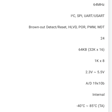
64MHz
I²C, SPI, UART/USART
Brown-out Detect/Reset, HLVD, POR, PWM, WDT
24
64KB (32K x 16)
1K x 8
2.3V ~ 5.5V
A/D 19x10b
Internal
-40°C ~ 85°C (TA)