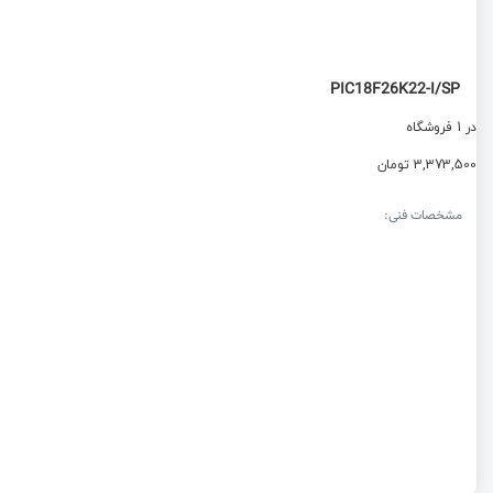
PIC18F26K22-I/SP
در 1 فروشگاه
3,373,500 تومان
مشخصات فنی: