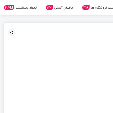
3.7M
تعداد دیتاشیت
130
حامیان آیسی
316
ت فروشگاه ها