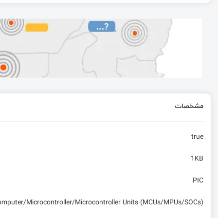
مقایسه MIPS و ARM و تفاوت مهم این دو پردازنده
مسابقه چهارم: کدام حلقه سریع‌تر است؟
آموزش اجرای شبیه‌سازی در KiCad با ngspice | تحلیل AC ،DC و Transient
ابزار GNU Make- معرفی
مشخصات
از گرانی میکروکنترلر STM32 تا میکروکنترلرهای تقلبی!
true
1KB
PIC
computer/Microcontroller/Microcontroller Units (MCUs/MPUs/SOCs)