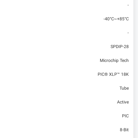
-
-40°C~+85°C
-
SPDIP-28
Microchip Tech
PIC® XLP™ 18K
Tube
Active
PIC
8-Bit