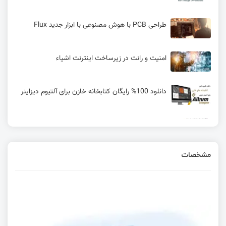
طراحی PCB با هوش مصنوعی با ابزار جدید Flux
امنیت و رانت در زیرساخت اینترنت اشیاء
دانلود 100% رایگان کتابخانه خازن برای آلتیوم دیزاینر
کتابخانه ترانزیستور برای التیوم | فوت پرینت
ترانزیستور Altium designer
مشخصات
دانلود رایگان کاملترین کتابخانه مقاومت آلتیوم +
کتابخانه پتانسیومتر برای آلتیوم
دانلود STM32CubeMonitor
دانلود رایگان کتابخانه 2023 ترمینال التیوم