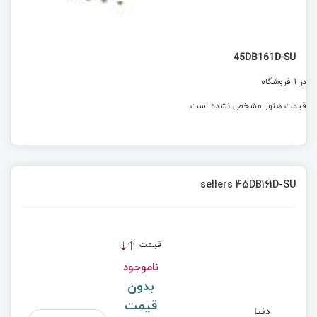
45DB161D-SU
در 1 فروشگاه
قیمت هنوز مشخص نشده است
sellers 45DB161D-SU
قیمت
ناموجود
بدون
قیمت
دنیا