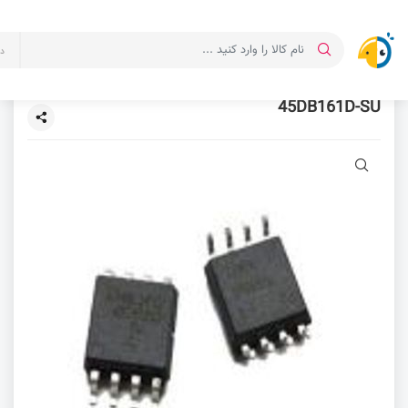
د
45DB161D-SU