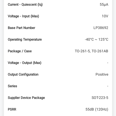
IoT
55µA
Current - Quiescent (Iq)
دریافت ورودی از سنسورها
10V
Voltage - Input (Max)
LP38692
Base Part Number
-40°C ~ 125°C
Operating Temperature
TO-261-5, TO-261AB
Package / Case
-
Voltage - Output (Max)
Positive
Output Configuration
-
Series
SOT-223-5
Supplier Device Package
55dB (120Hz)
PSRR