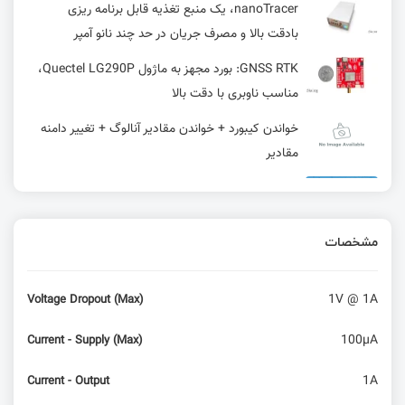
nanoTracer، یک منبع تغذیه قابل برنامه ریزی
بادقت بالا و مصرف جریان در حد چند نانو آمپر
GNSS RTK: بورد مجهز به ماژول Quectel LG290P،
مناسب ناوبری با دقت بالا
خواندن کیبورد + خواندن مقادیر آنالوگ + تغییر دامنه
مقادیر
راه اندازی اولیه ESP8266 - قسمت اول آموزش
اینترنت اشیا با ESP8266
مشخصات
نمایشگر تمام‌ رنگ ۴ اینچی E-ink Spectra 6 متعلق
به شرکت Waveshare برای رزبری پای
1V @ 1A
Voltage Dropout (Max)
ثابت‌ها در آردوینو
100µA
Current - Supply (Max)
IOL HAT: اضافه کردن یک Master سازگار با IO-Link
1A
Current - Output
به Raspberry Pi برای سنسورها و عملگرهای صنعتی