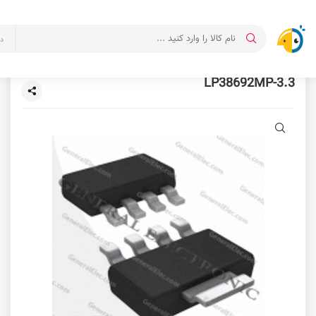
د
LP38692MP-3.3