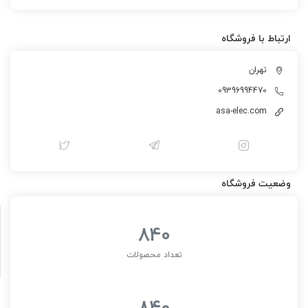
ارتباط با فروشگاه
تهران
09396994470
asa-elec.com
وضعیت فروشگاه
840
تعداد محصولات
840