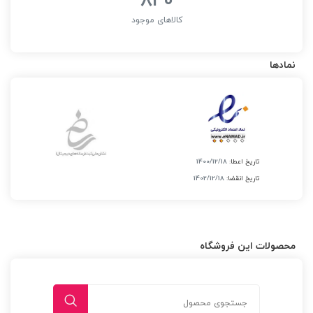
کالاهای موجود
نمادها
تاریخ اعطا:
1400/12/18
تاریخ انقضا:
1402/12/18
محصولات این فروشگاه