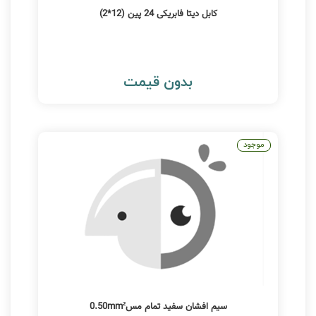
کابل دیتا فابریکی 24 پین (12*2)
بدون قیمت
موجود
سیم افشان سفید تمام مس0.50mm²