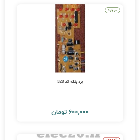
موجود
برد پنکه کد 523
600,000 تومان
ناموجود