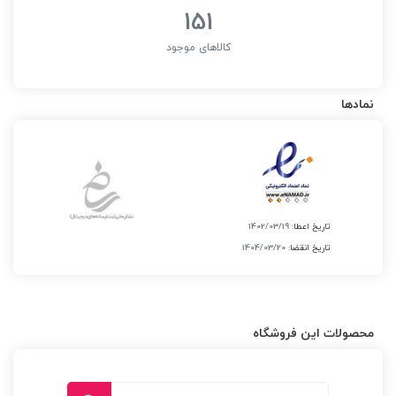
151
کالاهای موجود
نمادها
تاریخ اعطا:
1402/03/19
تاریخ انقضا:
1404/03/20
محصولات این فروشگاه