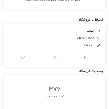
ارتباط با فروشگاه
اصفهان
09135441595
elec20.ir
وضعیت فروشگاه
376
تعداد محصولات