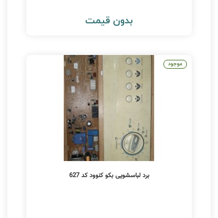
بدون قیمت
موجود
برد لباسشویی بکو کنوود کد 627