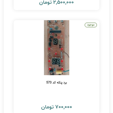
2,500,000 تومان
موجود
برد پنکه کد 573
700,000 تومان