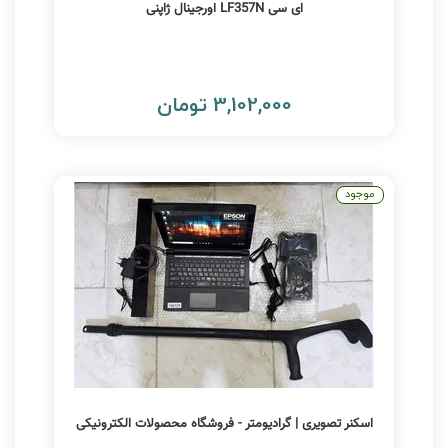
ای سی LF357N اورجینال ژاپنی
3,102,000 تومان
موجود
اسکنر تصویری | گرادیومتر - فروشگاه محصولات الکترونیکی