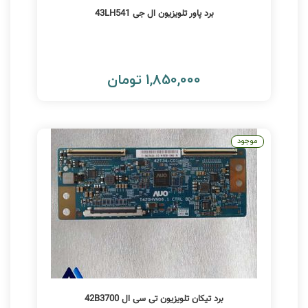
برد پاور تلویزیون ال جی 43LH541
1,850,000 تومان
موجود
برد تیکان تلویزیون تی سی ال 42B3700