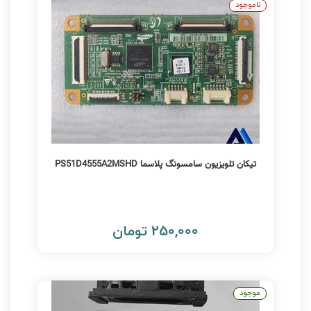
ناموجود
تیکان تلویزیون سامسونگ پلاسما PS51D4555A2MSHD
250,000 تومان
موجود