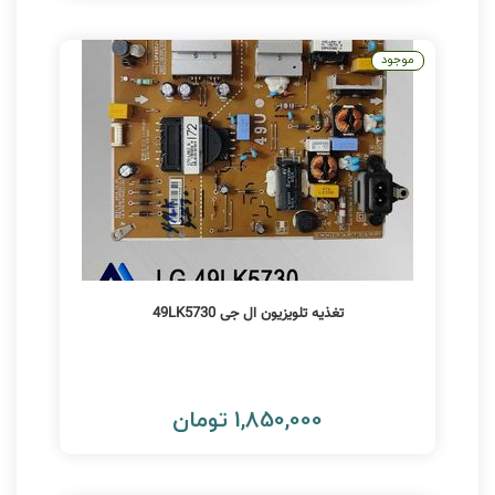
موجود
تغذیه تلویزیون ال جی 49LK5730
1,850,000 تومان