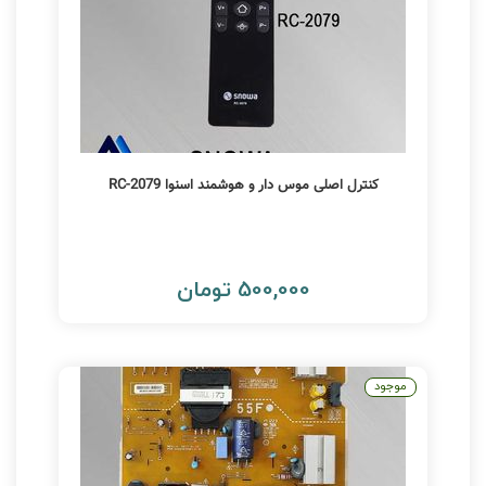
کنترل اصلی موس دار و هوشمند اسنوا RC-2079
500,000 تومان
موجود