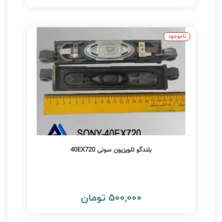
ناموجود
بلندگو تلویزیون سونی 40EX720
500,000 تومان