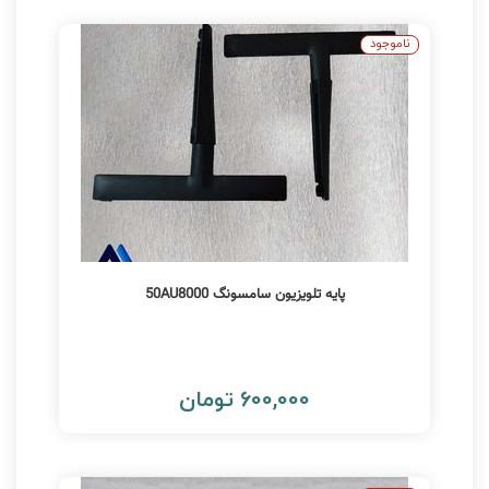
ناموجود
پایه تلویزیون سامسونگ 50AU8000
600,000 تومان