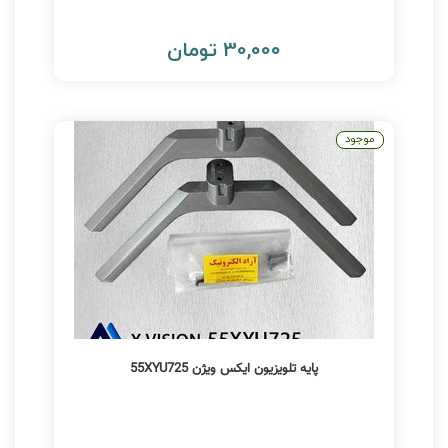
30,000 تومان
موجود
پایه تلویزیون ایکس ویژن 55XYU725