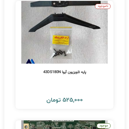
ناموجود
پایه تلویزیون آیوا 43DS180N
525,000 تومان
موجود