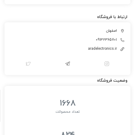
ارتباط با فروشگاه
اصفهان
09132365701
aradelectronics.ir
وضعیت فروشگاه
1668
تعداد محصولات
824