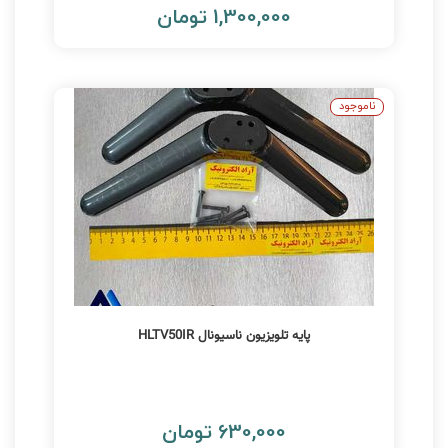
1,300,000 تومان
ناموجود
پایه تلویزیون ناسیونال HLTV50IR
630,000 تومان