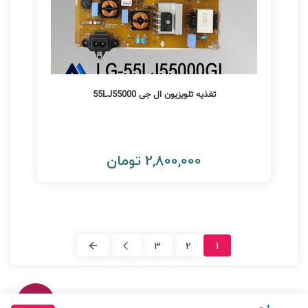
تغذیه تلویزیون ال جی 55LJ55000
2,800,000 تومان
3
2
1