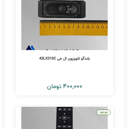
بلندگو تلویزیون ال جی 43LX310C
400,000 تومان
موجود